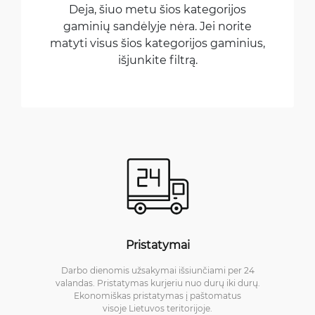
Deja, šiuo metu šios kategorijos
gaminių sandėlyje nėra. Jei norite
matyti visus šios kategorijos gaminius,
išjunkite filtrą.
Pristatymai
Darbo dienomis užsakymai išsiunčiami per 24
valandas. Pristatymas kurjeriu nuo durų iki durų.
Ekonomiškas pristatymas į paštomatus
visoje Lietuvos teritorijoje.