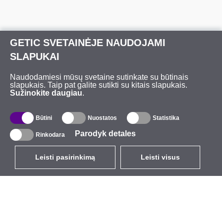
GETIC SVETAINĖJE NAUDOJAMI
SLAPUKAI
Naudodamiesi mūsų svetaine sutinkate su būtinais
slapukais. Taip pat galite sutikti su kitais slapukais.
Sužinokite daugiau
.
Būtini
Nuostatos
Statistika
Parodyk detales
Rinkodara
Leisti pasirinkimą
Leisti visus
LT
EUR
su PVM 21%
,
Lietuva