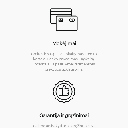
Mokėjimai
Greitas ir saugus atsiskaitymas kredito
kortele. Banko pavedimas į sąskaitą.
Individualūs pasiūlymai didmeninės
prekybos užklausoms.
Garantija ir grąžinimai
Galima atsisakyti arba grąžintiper 30