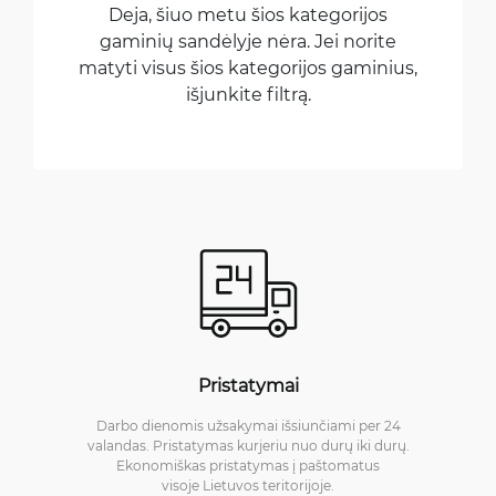
Deja, šiuo metu šios kategorijos
gaminių sandėlyje nėra. Jei norite
matyti visus šios kategorijos gaminius,
išjunkite filtrą.
Pristatymai
Darbo dienomis užsakymai išsiunčiami per 24
valandas. Pristatymas kurjeriu nuo durų iki durų.
Ekonomiškas pristatymas į paštomatus
visoje Lietuvos teritorijoje.