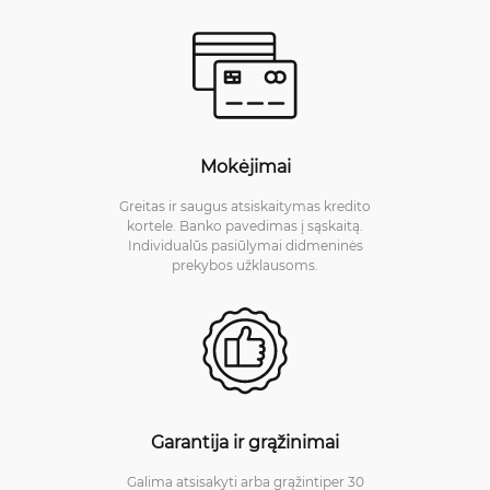
Mokėjimai
Greitas ir saugus atsiskaitymas kredito
kortele. Banko pavedimas į sąskaitą.
Individualūs pasiūlymai didmeninės
prekybos užklausoms.
Garantija ir grąžinimai
Galima atsisakyti arba grąžintiper 30