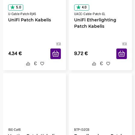
5.0
4.0
U-Cable-Patch-RJ45
UACC-Cable-Patch-EL
UniFi Patch Kabelis
UniFi Etherlighting
Patch Kabelis
yra
yra
4.34
€
9.72
€
IBE-Cat6
BTP-I32C6