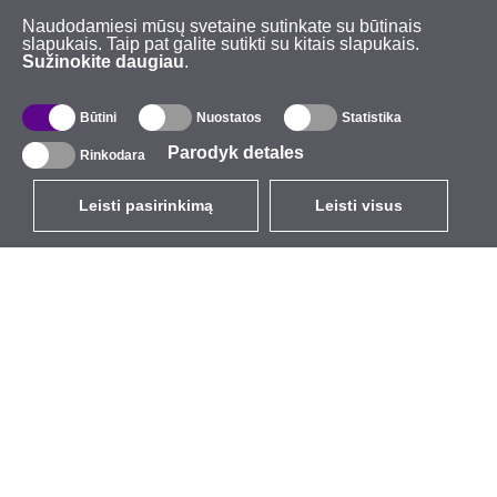
Naudodamiesi mūsų svetaine sutinkate su būtinais
slapukais. Taip pat galite sutikti su kitais slapukais.
Sužinokite daugiau
.
Būtini
Nuostatos
Statistika
Parodyk detales
Rinkodara
Leisti pasirinkimą
Leisti visus
LT
EUR
su PVM 21%
,
Lietuva
Katalogas
Apie mus
Lauko belaidis ryšys
Įmonė
Integruotos antenos
Kompanijos ženklas