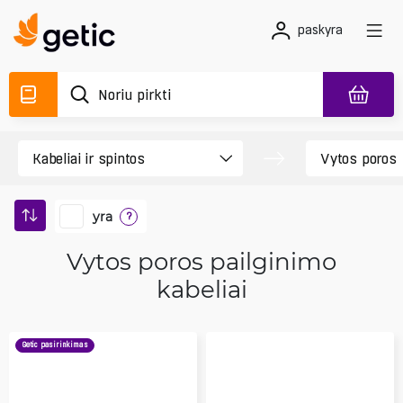
paskyra
yra
?
Vytos poros pailginimo
kabeliai
Getic pasirinkimas