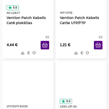
5.0
VAP-CAT5E
IKC-Cat8-FT
Vention Patch Kabelis
Vention Patch Kabelis
Cat8 plokščias
Cat5e UTP/FTP
yra
yra
4.44
€
1.21
€
5.0
VPC7SSTP-B5000
CAT5E-UTP-GR