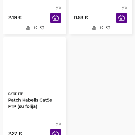
yra
yra
2.19
€
0.53
€
CAT5E-FTP
Patch Kabelis Cat5e
FTP (su folija)
yra
2.27
€