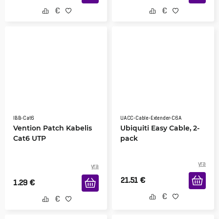
IBB-Cat6
UACC-Cable-Extender-C6A
Vention Patch Kabelis
Ubiquiti Easy Cable, 2-
Cat6 UTP
pack
yra
yra
21.51
€
1.29
€