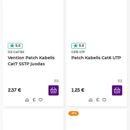
5.0
5.0
ICE-Cat7-BK
CAT6-UTP
Vention Patch Kabelis
Patch Kabelis Cat6 UTP
Cat7 SSTP juodas
yra
yra
2.37
€
1.25
€
-30 %