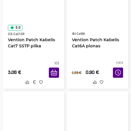
5.0
IBI-Cat6A
ICE-Cat7-GR
Vention Patch Kabelis
Vention Patch Kabelis
Cat7 SSTP pilka
Cat6A plonas
yra
nėra
3.06
€
0.90
€
1.29
€