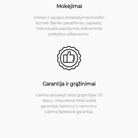
Mokėjimai
Greitas ir saugus atsiskaitymas kredito
kortele. Banko pavedimas į sąskaitą.
Individualūs pasiūlymai didmeninės
prekybos užklausoms.
Garantija ir grąžinimai
Galima atsisakyti arba grąžintiper 30
dienų. Internetinė RMA būklė
garantijai, keitimui ir remontui.
Galima išplėstinė garantija.