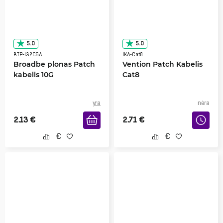
5.0
5.0
BTP-I32C6A
IKA-Cat8
Broadbe plonas Patch
Vention Patch Kabelis
kabelis 10G
Cat8
yra
nėra
2.13
€
2.71
€