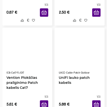
yra
yra
0.87
€
2.50
€
ICB-Cat7-FL-EXT
UACC-Cable-Patch-Outdoor
Vention Plokščias
UniFi lauko patch
prailginimo Patch
kabelis
kabelis Cat7
yra
yra
5.61
€
5.88
€