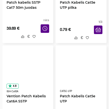
Patch kabelis SSTP
Patch Kabelis Cat5e
Cat7 50m juodas
UTP pilka
nėra
yra
39.69
€
0.79
€
4.8
CAT5E-UTP
IBH-Cat6A
Vention Patch Kabelis
Patch Kabelis Cat5e
Cat6A SSTP
UTP