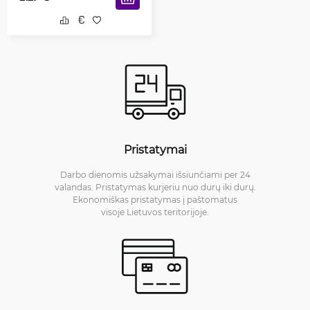
Pristatymai
Darbo dienomis užsakymai išsiunčiami per 24
valandas. Pristatymas kurjeriu nuo durų iki durų.
Ekonomiškas pristatymas į paštomatus
visoje Lietuvos teritorijoje.