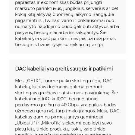
paprastas ir ekonomiškas būdas prijungti
maršruto parinktuvus, jungiklius, serverius ar bet
kokią kitą aktyvią duomenų laikymo įrangą. Jie
pagaminti iš „Twinax“ vario ir priklausomai nuo
numatyto naudojimo būdo gali būti aktyvūs arba
pasyvūs, tiesioginiai arba išsišakojantys. Šie
kabeliai yra ypač patikimi, nes jais užmezgamas
tiesioginis fizinis ryšys su reikiama įranga.
DAC kabeliai yra greiti, saugūs ir patikimi
Mes, „GETIC“, turime puikų skirtingų ilgių DAC
kabelių, kuriais duomenis galima perduoti
skirtingais greičiais ir atstumais, pasirinkimą. Šie
kabeliai nuo 10G iki 100G, bei nuolatinio
perdavimo greičiu iki 40 Gbps, yra puikus būdas
užmegzti gerą ryšį tarp tinklo įrangos. Mūsų DAC
kabelius gamina pirmaujantys gamintojai
„Ubiquiti“ ir „MikroTik“ siekdami papildyti savo
platų kitų tinklo produktų, tokių kaip tinklo
jungiklių ir maršruto parinktuvų, asortimentą.