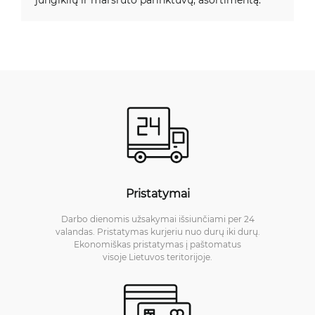
Pristatymai
Darbo dienomis užsakymai išsiunčiami per 24
valandas. Pristatymas kurjeriu nuo durų iki durų.
Ekonomiškas pristatymas į paštomatus
visoje Lietuvos teritorijoje.