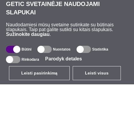
GETIC SVETAINĖJE NAUDOJAMI
SLAPUKAI
Naudodamiesi mūsų svetaine sutinkate su būtinais
slapukais. Taip pat galite sutikti su kitais slapukais.
Sužinokite daugiau
.
Būtini
Nuostatos
Statistika
Parodyk detales
Rinkodara
Leisti pasirinkimą
Leisti visus
LT
EUR
su PVM 21%
,
Lietuva
Katalogas
Apie mus