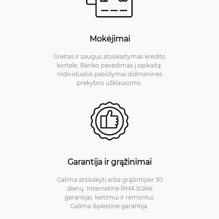
Mokėjimai
Greitas ir saugus atsiskaitymas kredito
kortele. Banko pavedimas į sąskaitą.
Individualūs pasiūlymai didmeninės
prekybos užklausoms.
Garantija ir grąžinimai
Galima atsisakyti arba grąžintiper 30
dienų. Internetinė RMA būklė
garantijai, keitimui ir remontui.
Galima išplėstinė garantija.