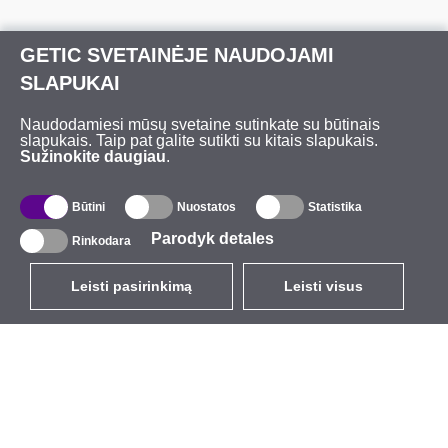
GETIC SVETAINĖJE NAUDOJAMI
SLAPUKAI
Naudodamiesi mūsų svetaine sutinkate su būtinais
slapukais. Taip pat galite sutikti su kitais slapukais.
Sužinokite daugiau
.
Būtini
Nuostatos
Statistika
Parodyk detales
Rinkodara
Leisti pasirinkimą
Leisti visus
LT
EUR
su PVM 21%
,
Lietuva