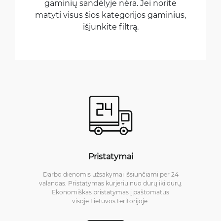
gaminių sandėlyje nėra. Jei norite
matyti visus šios kategorijos gaminius,
išjunkite filtrą.
Pristatymai
Darbo dienomis užsakymai išsiunčiami per 24
valandas. Pristatymas kurjeriu nuo durų iki durų.
Ekonomiškas pristatymas į paštomatus
visoje Lietuvos teritorijoje.