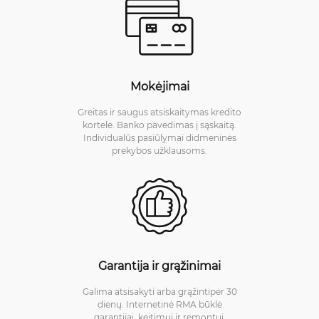
Mokėjimai
Greitas ir saugus atsiskaitymas kredito
kortele. Banko pavedimas į sąskaitą.
Individualūs pasiūlymai didmeninės
prekybos užklausoms.
Garantija ir grąžinimai
Galima atsisakyti arba grąžintiper 30
dienų. Internetinė RMA būklė
garantijai, keitimui ir remontui.