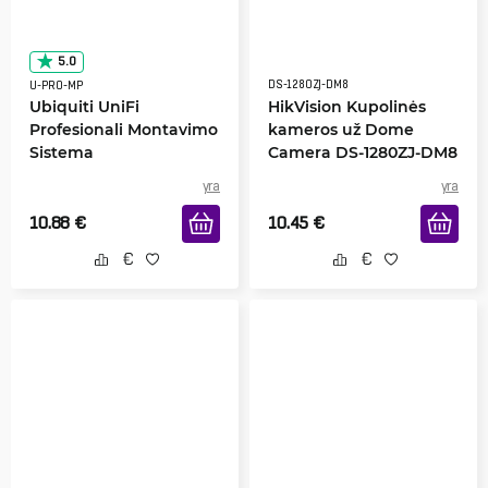
5.0
DS-1280ZJ-DM8
U-PRO-MP
Ubiquiti UniFi
HikVision Kupolinės
Profesionali Montavimo
kameros už Dome
Sistema
Camera DS-1280ZJ-DM8
yra
yra
10.88
€
10.45
€