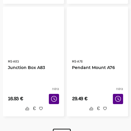
MS-A83
MS-A76
Junction Box A83
Pendant Mount A76
nėra
nėra
16.93
€
29.49
€