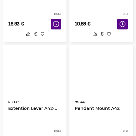
nėra
nėra
16.93
€
10.58
€
MS-A42-L
MS-A42
Extention Lever A42-L
Pendant Mount A42
nėra
nėra