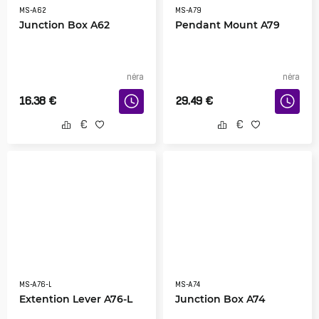
MS-A62
MS-A79
Junction Box A62
Pendant Mount A79
nėra
nėra
16.38
€
29.49
€
MS-A76-L
MS-A74
Extention Lever A76-L
Junction Box A74