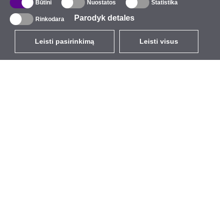
Būtini
Nuostatos
Statistika
Parodyk detales
Rinkodara
Leisti pasirinkimą
Leisti visus
LT
EUR
su PVM 21%
,
Lietuva
Katalogas
Apie mus
Lauko belaidis ryšys
Įmonė
Integruotos antenos
Kompanijos ženklas
WiFi 5
Renginiai
Pigtail jungtys
StarCoins
Laikikliai ir tvirtinimo
Kontaktai
detalės
Taisyklės ir sąlygos