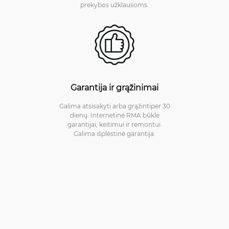
prekybos užklausoms.
Garantija ir grąžinimai
Galima atsisakyti arba grąžintiper 30
dienų. Internetinė RMA būklė
garantijai, keitimui ir remontui.
Galima išplėstinė garantija.