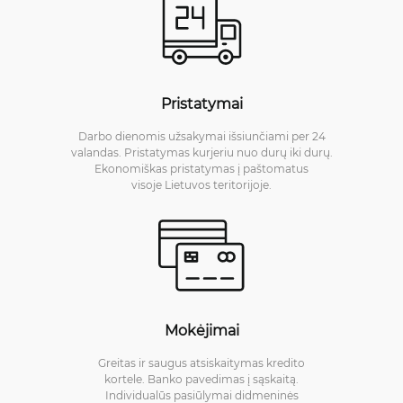
Pristatymai
Darbo dienomis užsakymai išsiunčiami per 24
valandas. Pristatymas kurjeriu nuo durų iki durų.
Ekonomiškas pristatymas į paštomatus
visoje Lietuvos teritorijoje.
Mokėjimai
Greitas ir saugus atsiskaitymas kredito
kortele. Banko pavedimas į sąskaitą.
Individualūs pasiūlymai didmeninės