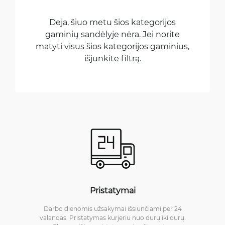
Deja, šiuo metu šios kategorijos
gaminių sandėlyje nėra. Jei norite
matyti visus šios kategorijos gaminius,
išjunkite filtrą.
Pristatymai
Darbo dienomis užsakymai išsiunčiami per 24
valandas. Pristatymas kurjeriu nuo durų iki durų.