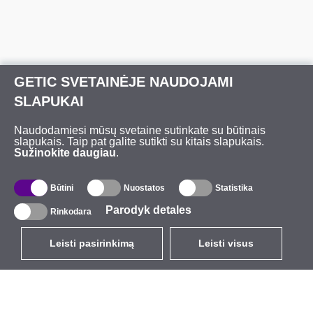
GETIC SVETAINĖJE NAUDOJAMI
SLAPUKAI
Naudodamiesi mūsų svetaine sutinkate su būtinais
slapukais. Taip pat galite sutikti su kitais slapukais.
Sužinokite daugiau
.
Būtini
Nuostatos
Statistika
Parodyk detales
Rinkodara
Leisti pasirinkimą
Leisti visus