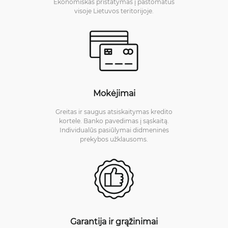
Ekonomiškas pristatymas į paštomatus
visoje Lietuvos teritorijoje.
Mokėjimai
Greitas ir saugus atsiskaitymas kredito
kortele. Banko pavedimas į sąskaitą.
Individualūs pasiūlymai didmeninės
prekybos užklausoms.
Garantija ir grąžinimai