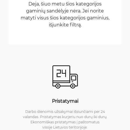
Deja, šiuo metu šios kategorijos
gaminių sandėlyje nėra. Jei norite
matyti visus šios kategorijos gaminius,
išjunkite filtrą.
Pristatymai
Darbo dienomis užsakymai išsiunčiami per 24
valandas. Pristatymas kurjeriu nuo durų iki durų.
Ekonomiškas pristatymas į paštomatus
visoje Lietuvos teritorijoje.