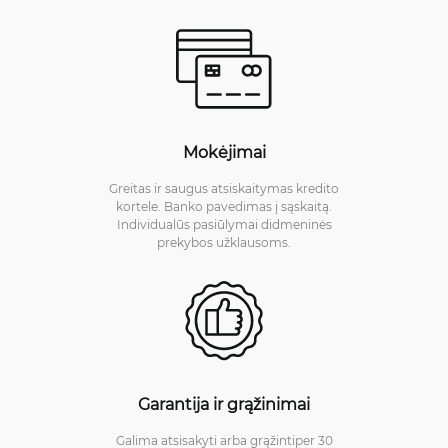
Mokėjimai
Greitas ir saugus atsiskaitymas kredito
kortele. Banko pavedimas į sąskaitą.
Individualūs pasiūlymai didmeninės
prekybos užklausoms.
Garantija ir grąžinimai
Galima atsisakyti arba grąžintiper 30