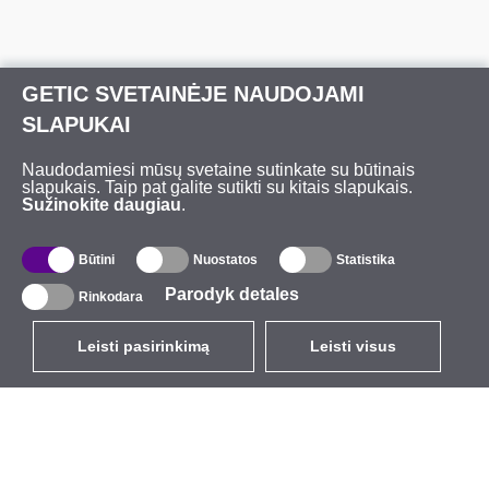
GETIC SVETAINĖJE NAUDOJAMI
SLAPUKAI
Naudodamiesi mūsų svetaine sutinkate su būtinais
slapukais. Taip pat galite sutikti su kitais slapukais.
Sužinokite daugiau
.
Būtini
Nuostatos
Statistika
Parodyk detales
Rinkodara
Leisti pasirinkimą
Leisti visus
LT
EUR
su PVM 21%
,
Lietuva