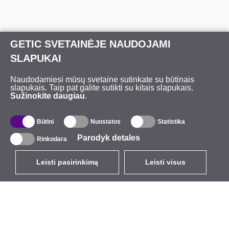
GETIC SVETAINĖJE NAUDOJAMI
SLAPUKAI
Naudodamiesi mūsų svetaine sutinkate su būtinais
slapukais. Taip pat galite sutikti su kitais slapukais.
Sužinokite daugiau
.
Būtini
Nuostatos
Statistika
Parodyk detales
Rinkodara
Leisti pasirinkimą
Leisti visus
LT
EUR
su PVM 21%
,
Lietuva