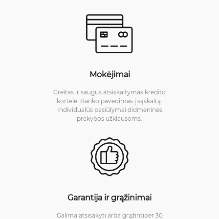
Mokėjimai
Greitas ir saugus atsiskaitymas kredito
kortele. Banko pavedimas į sąskaitą.
Individualūs pasiūlymai didmeninės
prekybos užklausoms.
Garantija ir grąžinimai
Galima atsisakyti arba grąžintiper 30