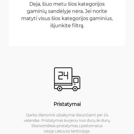
Deja, šiuo metu šios kategorijos
gaminių sandėlyje nėra. Jei norite
matyti visus šios kategorijos gaminius,
išjunkite filtrą.
Pristatymai
Darbo dienomis užsakymai išsiunčiami per 24
valandas. Pristatymas kurjeriu nuo durų iki durų.
Ekonomiškas pristatymas į paštomatus
visoje Lietuvos teritorijoje.