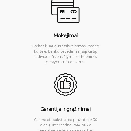
Mokėjimai
Greitas ir saugus atsiskaitymas kredito
kortele. Banko pavedimas į sąskaitą.
Individualūs pasiūlymai didmeninės
prekybos užklausoms.
Garantija ir grąžinimai
Galima atsisakyti arba grąžintiper 30
dienų. Internetinė RMA būklė
garantijai, keitimui ir remontui.