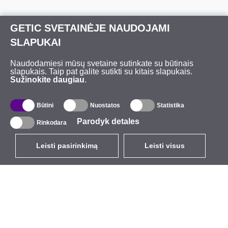
GETIC SVETAINĖJE NAUDOJAMI
SLAPUKAI
Naudodamiesi mūsų svetaine sutinkate su būtinais
slapukais. Taip pat galite sutikti su kitais slapukais.
Sužinokite daugiau
.
Būtini
Nuostatos
Statistika
Parodyk detales
Rinkodara
Leisti pasirinkimą
Leisti visus
LT
EUR
su PVM 21%
,
Lietuva