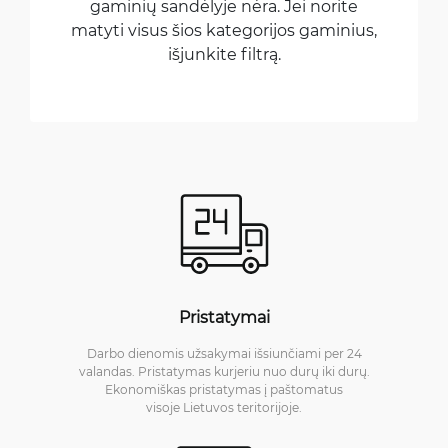
gaminių sandėlyje nėra. Jei norite
matyti visus šios kategorijos gaminius,
išjunkite filtrą.
Pristatymai
Darbo dienomis užsakymai išsiunčiami per 24
valandas. Pristatymas kurjeriu nuo durų iki durų.
Ekonomiškas pristatymas į paštomatus
visoje Lietuvos teritorijoje.