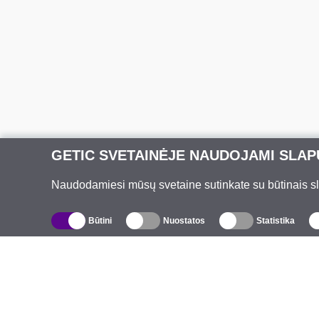
GETIC SVETAINĖJE NAUDOJAMI SLAP
Naudodamiesi mūsų svetaine sutinkate su būtinais slap
Būtini
Nuostatos
Statistika
Katalogas
A