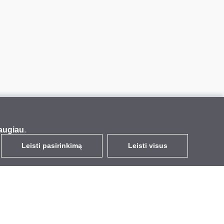
augiau
.
Leisti pasirinkimą
Leisti visus
LT
EUR
su PVM 21%
,
Lietuva