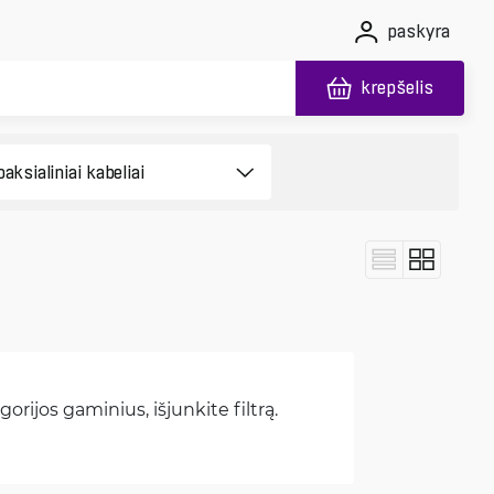
paskyra
krepšelis
orijos gaminius, išjunkite filtrą.