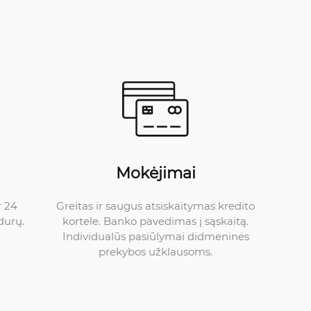
Mokėjimai
Greitas ir saugus atsiskaitymas kredito
r 24
kortele. Banko pavedimas į sąskaitą.
durų.
Individualūs pasiūlymai didmeninės
prekybos užklausoms.