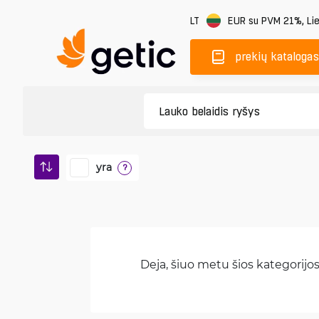
LT
EUR
su PVM 21%
,
Li
prekių katalogas
yra
?
Deja, šiuo metu šios kategorijos 