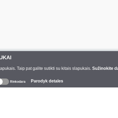
UKAI
ukais. Taip pat galite sutikti su kitais slapukais.
Sužinokite d
Parodyk detales
Rinkodara
pie mus