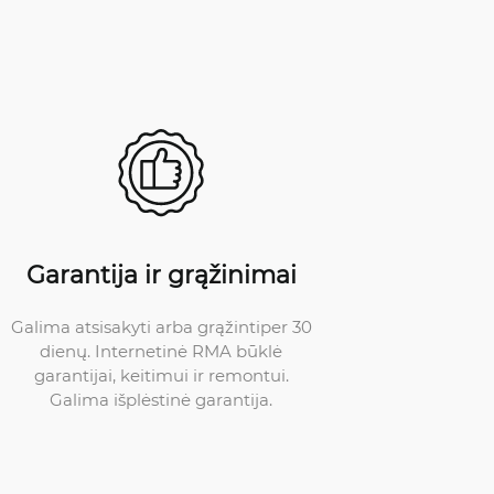
Garantija ir grąžinimai
Galima atsisakyti arba grąžintiper 30
dienų. Internetinė RMA būklė
garantijai, keitimui ir remontui.
Galima išplėstinė garantija.