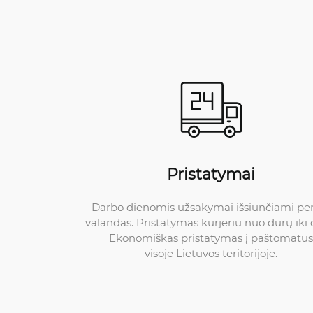
Pristatymai
Darbo dienomis užsakymai išsiunčiami pe
valandas. Pristatymas kurjeriu nuo durų iki 
Ekonomiškas pristatymas į paštomatus
visoje Lietuvos teritorijoje.