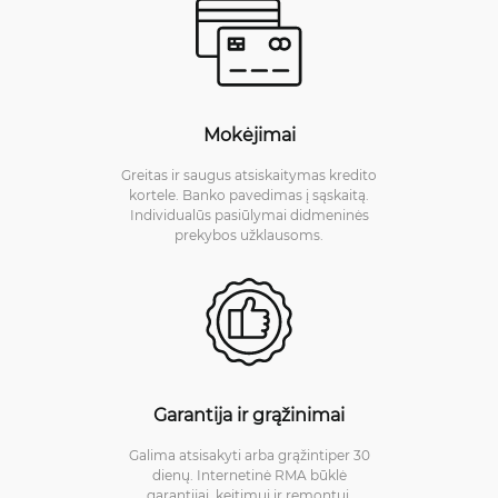
Mokėjimai
Greitas ir saugus atsiskaitymas kredito
kortele. Banko pavedimas į sąskaitą.
Individualūs pasiūlymai didmeninės
prekybos užklausoms.
Garantija ir grąžinimai
Galima atsisakyti arba grąžintiper 30
dienų. Internetinė RMA būklė
garantijai, keitimui ir remontui.