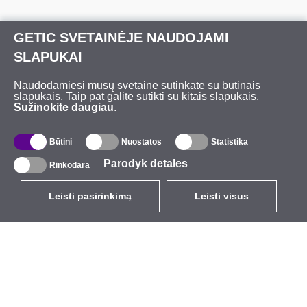
GETIC SVETAINĖJE NAUDOJAMI
SLAPUKAI
Naudodamiesi mūsų svetaine sutinkate su būtinais
slapukais. Taip pat galite sutikti su kitais slapukais.
Sužinokite daugiau
.
Būtini
Nuostatos
Statistika
Parodyk detales
Rinkodara
Leisti pasirinkimą
Leisti visus
LT
EUR
su PVM 21%
,
Lietuva