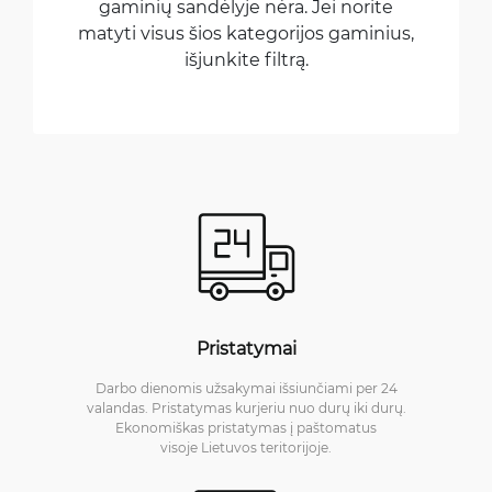
gaminių sandėlyje nėra. Jei norite
matyti visus šios kategorijos gaminius,
išjunkite filtrą.
Pristatymai
Darbo dienomis užsakymai išsiunčiami per 24
valandas. Pristatymas kurjeriu nuo durų iki durų.
Ekonomiškas pristatymas į paštomatus
visoje Lietuvos teritorijoje.