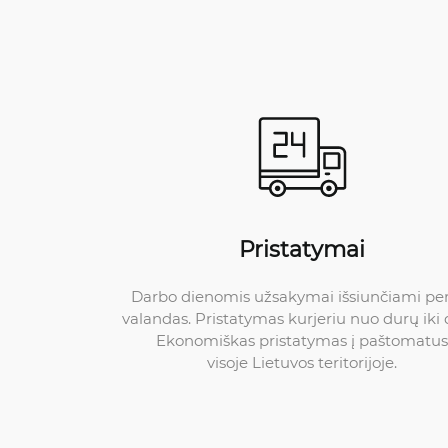
Pristatymai
Darbo dienomis užsakymai išsiunčiami pe
valandas. Pristatymas kurjeriu nuo durų iki 
Ekonomiškas pristatymas į paštomatus
visoje Lietuvos teritorijoje.