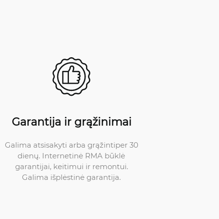
Garantija ir grąžinimai
Galima atsisakyti arba grąžintiper 30
dienų. Internetinė RMA būklė
garantijai, keitimui ir remontui.
Galima išplėstinė garantija.