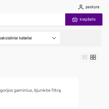
paskyra
krepšelis
orijos gaminius, išjunkite filtrą.