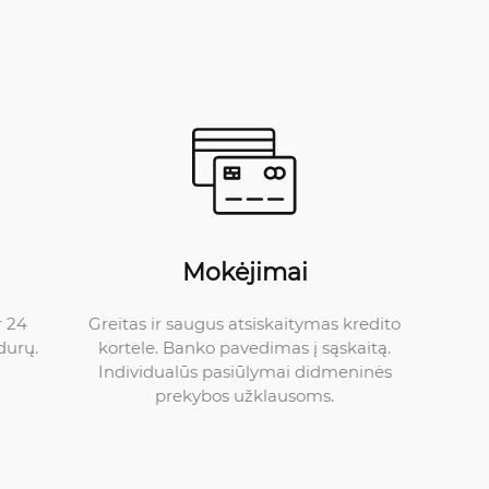
Mokėjimai
Greitas ir saugus atsiskaitymas kredito
r 24
kortele. Banko pavedimas į sąskaitą.
durų.
Individualūs pasiūlymai didmeninės
prekybos užklausoms.