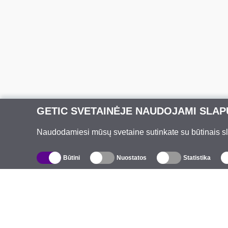
GETIC SVETAINĖJE NAUDOJAMI SLAP
Naudodamiesi mūsų svetaine sutinkate su būtinais slap
Būtini
Nuostatos
Statistika
Katalogas
A