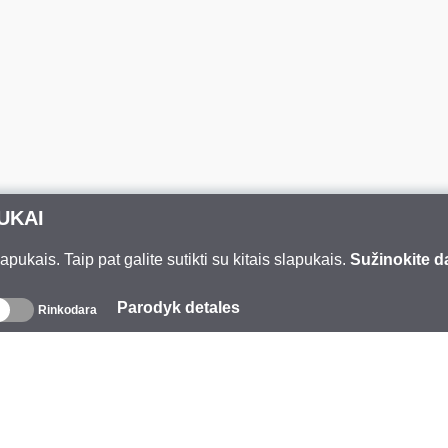
UKAI
ukais. Taip pat galite sutikti su kitais slapukais.
Sužinokite d
Parodyk detales
Rinkodara
pie mus