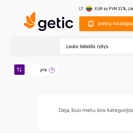
LT
EUR
su PVM 21%
,
Li
prekių katalogas
yra
?
Deja, šiuo metu šios kategorijos 