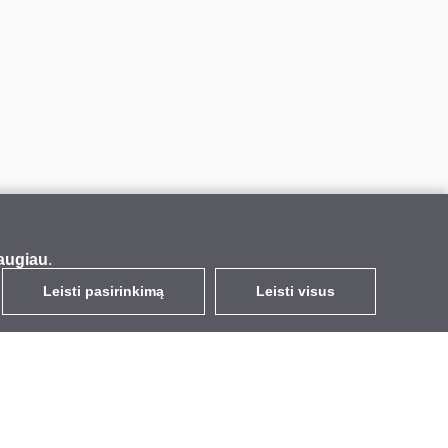
augiau
.
Leisti pasirinkimą
Leisti visus
LT
EUR
su PVM 21%
,
Lietuva