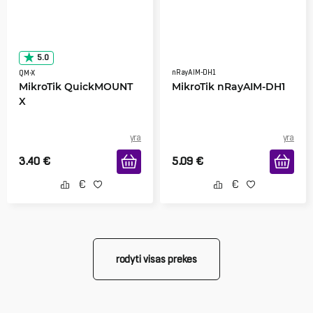
5.0
nRayAIM-DH1
QM-X
MikroTik QuickMOUNT
MikroTik nRayAIM-DH1
X
yra
yra
3.40
€
5.09
€
rodyti visas prekes