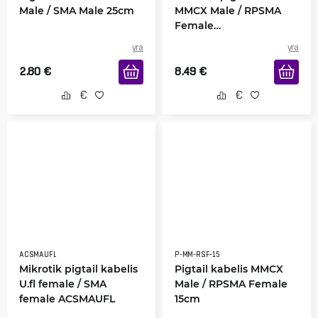
Male / SMA Male 25cm
MMCX Male / RPSMA
Female
ACMMCXRPSMA
yra
yra
2.80
€
8.49
€
ACSMAUFL
P-MM-RSF-15
Mikrotik pigtail kabelis
Pigtail kabelis MMCX
U.fl female / SMA
Male / RPSMA Female
female ACSMAUFL
15cm