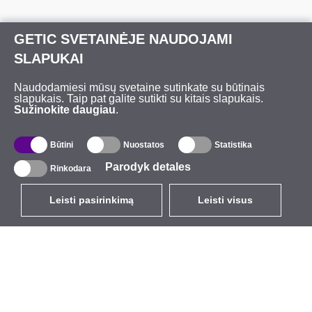
GETIC SVETAINĖJE NAUDOJAMI
SLAPUKAI
Naudodamiesi mūsų svetaine sutinkate su būtinais
slapukais. Taip pat galite sutikti su kitais slapukais.
Sužinokite daugiau
.
Būtini
Nuostatos
Statistika
Parodyk detales
Rinkodara
Leisti pasirinkimą
Leisti visus
LT
EUR
su PVM 21%
,
Lietuva