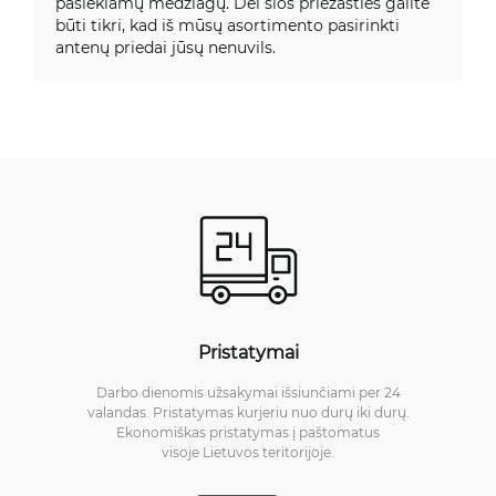
pasiekiamų medžiagų. Dėl šios priežasties galite
būti tikri, kad iš mūsų asortimento pasirinkti
antenų priedai jūsų nenuvils.
Pristatymai
Darbo dienomis užsakymai išsiunčiami per 24
valandas. Pristatymas kurjeriu nuo durų iki durų.
Ekonomiškas pristatymas į paštomatus
visoje Lietuvos teritorijoje.