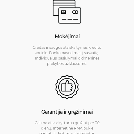
Mokėjimai
Greitas ir saugus atsiskaitymas kredito
kortele. Banko pavedimas į sąskaitą.
Individualūs pasiūlymai didmeninės
prekybos užklausoms.
Garantija ir grąžinimai
Galima atsisakyti arba grąžintiper 30
dienų. Internetinė RMA būklė
garantijai, keitimui ir remontui.