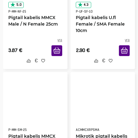
5.0
4.3
P-MM-NF-25
P-UF-SF-10
Pigtail kabelis MMCX
Pigtail kabelis U.fl
Male / N Female 25cm
Female / SMA Female
10cm
yra
yra
3.87
€
2.90
€
P-MM-SM-25
ACMMCXRPSMA
Pigtail kabelis MMCX
Mikrotik pigtail kabelis