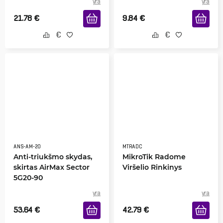
yra
yra
21.78
€
9.84
€
ANS-AM-20
MTRADC
Anti-triukšmo skydas,
MikroTik Radome
skirtas AirMax Sector
Viršelio Rinkinys
5G20-90
yra
yra
53.64
€
42.79
€