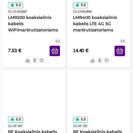
5.0
5.0
CC-CF200WF
CC-CF400MN
LMR200 koaksialinis
LMR400 koaksialinis
kabelis
kabelis LTE 4G 5G
WiFimaršrutizatoriams
maršrutizatoriams
yra
yra
7.53
€
14.40
€
5.0
5.0
CC-HF-WF
CC-HF-OD
RF Koaksialinis kabelis
RF Koaksialinis kabelis