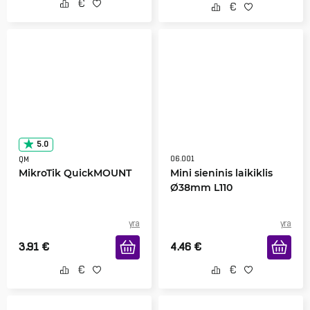
5.0
06.001
QM
MikroTik QuickMOUNT
Mini sieninis laikiklis
Ø38mm L110
yra
yra
3.91
€
4.46
€