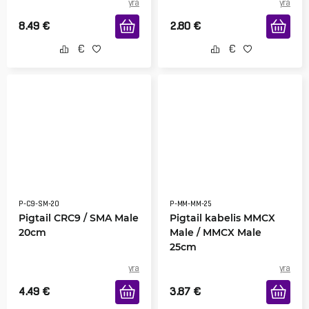
yra
yra
8.49
€
2.80
€
P-C9-SM-20
P-MM-MM-25
Pigtail CRC9 / SMA Male
Pigtail kabelis MMCX
20cm
Male / MMCX Male
25cm
yra
yra
4.49
€
3.87
€