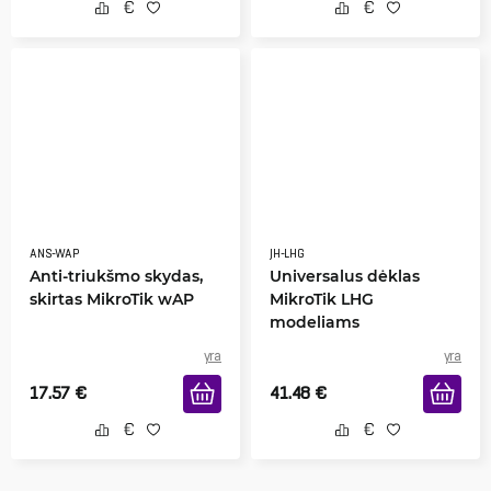
ANS-WAP
JH-LHG
Anti-triukšmo skydas,
Universalus dėklas
skirtas MikroTik wAP
MikroTik LHG
modeliams
yra
yra
17.57
€
41.48
€