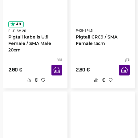
4.3
P-C9-SF-15
P-UF-SM-20
Pigtail kabelis U.fl
Pigtail CRC9 / SMA
Female / SMA Male
Female 15cm
20cm
yra
yra
2.90
€
2.80
€