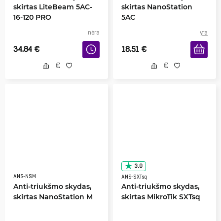
skirtas LiteBeam 5AC-
skirtas NanoStation
16-120 PRO
5AC
nėra
yra
34.84
€
18.51
€
3.0
ANS-NSM
ANS-SXTsq
Anti-triukšmo skydas,
Anti-triukšmo skydas,
skirtas NanoStation M
skirtas MikroTik SXTsq