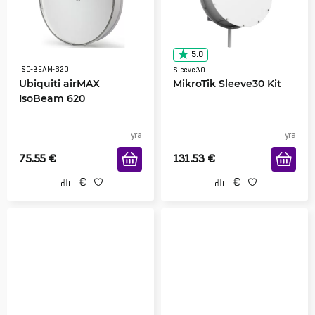
5.0
ISO-BEAM-620
Sleeve30
Ubiquiti airMAX
MikroTik Sleeve30 Kit
IsoBeam 620
yra
yra
75.55
€
131.53
€