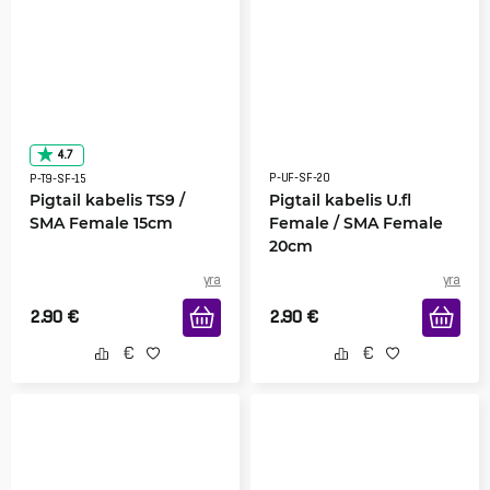
4.7
P-UF-SF-20
P-T9-SF-15
Pigtail kabelis TS9 /
Pigtail kabelis U.fl
SMA Female 15cm
Female / SMA Female
20cm
yra
yra
2.90
€
2.90
€