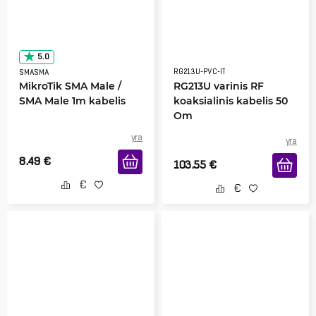
5.0
RG213U-PVC-IT
SMASMA
MikroTik SMA Male /
RG213U varinis RF
SMA Male 1m kabelis
koaksialinis kabelis 50
Om
yra
yra
8.49
€
103.55
€