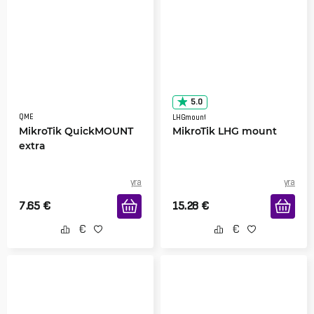
5.0
QME
LHGmount
MikroTik QuickMOUNT
MikroTik LHG mount
extra
yra
yra
7.65
€
15.28
€