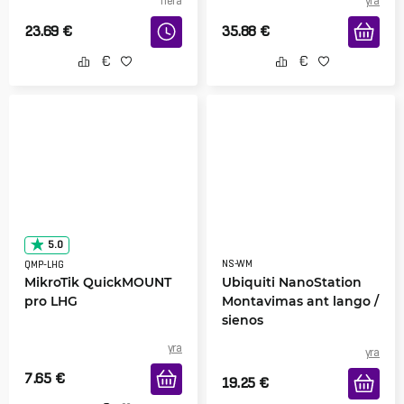
nėra
yra
23.69
€
35.88
€
5.0
NS-WM
QMP-LHG
MikroTik QuickMOUNT
Ubiquiti NanoStation
pro LHG
Montavimas ant lango /
sienos
yra
yra
7.65
€
19.25
€