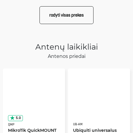
rodyti visas prekes
Antenų laikikliai
Antenos priedai
5.0
UB-AM
QMP
MikroTik QuickMOUNT
Ubiquiti universalus