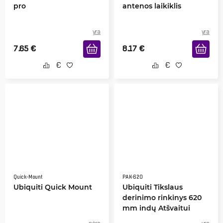
pro
antenos laikiklis
yra
yra
7.65
€
8.17
€
Quick-Mount
PAK-620
Ubiquiti Quick Mount
Ubiquiti Tikslaus
derinimo rinkinys 620
mm indų Atšvaitui