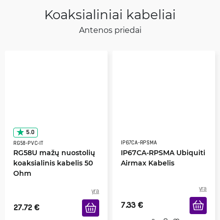
Koaksialiniai kabeliai
Antenos priedai
5.0
IP67CA-RPSMA
RG58-PVC-IT
RG58U mažų nuostolių
IP67CA-RPSMA Ubiquiti
koaksialinis kabelis 50
Airmax Kabelis
Ohm
yra
yra
7.33
€
27.72
€