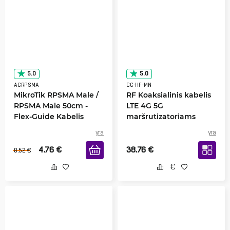
5.0
5.0
ACRPSMA
CC-HF-MN
MikroTik RPSMA Male /
RF Koaksialinis kabelis
RPSMA Male 50cm -
LTE 4G 5G
Flex-Guide Kabelis
maršrutizatoriams
yra
yra
4.76
€
38.76
€
8.52
€