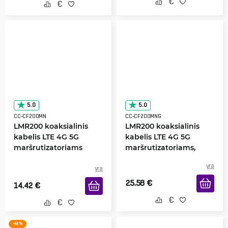
5.0
5.0
CC-CF200MN
CC-CF200MNG
LMR200 koaksialinis
LMR200 koaksialinis
kabelis LTE 4G 5G
kabelis LTE 4G 5G
maršrutizatoriams
maršrutizatoriams,
auksinės jungtys
yra
yra
25.58
€
14.42
€
-44 %