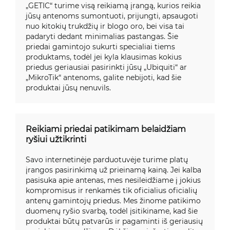
„GETIC“ turime visą reikiamą įrangą, kurios reikia
jūsų antenoms sumontuoti, prijungti, apsaugoti
nuo kitokių trukdžių ir blogo oro, bei visa tai
padaryti dedant minimalias pastangas. Šie
priedai gamintojo sukurti specialiai tiems
produktams, todėl jei kyla klausimas kokius
priedus geriausiai pasirinkti jūsų „Ubiquiti“ ar
„MikroTik“ antenoms, galite nebijoti, kad šie
produktai jūsų nenuvils.
Reikiami priedai patikimam belaidžiam
ryšiui užtikrinti
Savo internetinėje parduotuvėje turime platų
įrangos pasirinkimą už prieinamą kainą. Jei kalba
pasisuka apie antenas, mes nesileidžiame į jokius
kompromisus ir renkamės tik oficialius oficialių
antenų gamintojų priedus. Mes žinome patikimo
duomenų ryšio svarbą, todėl įsitikiname, kad šie
produktai būtų patvarūs ir pagaminti iš geriausių