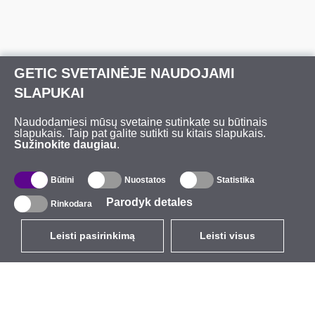
GETIC SVETAINĖJE NAUDOJAMI
SLAPUKAI
Naudodamiesi mūsų svetaine sutinkate su būtinais
slapukais. Taip pat galite sutikti su kitais slapukais.
Sužinokite daugiau
.
Būtini
Nuostatos
Statistika
Parodyk detales
Rinkodara
Leisti pasirinkimą
Leisti visus
LT
EUR
su PVM 21%
,
Lietuva