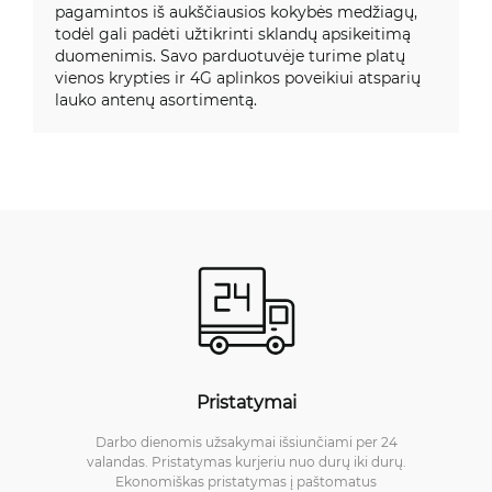
pagamintos iš aukščiausios kokybės medžiagų,
todėl gali padėti užtikrinti sklandų apsikeitimą
duomenimis. Savo parduotuvėje turime platų
vienos krypties ir 4G aplinkos poveikiui atsparių
lauko antenų asortimentą.
Pristatymai
Darbo dienomis užsakymai išsiunčiami per 24
valandas. Pristatymas kurjeriu nuo durų iki durų.
Ekonomiškas pristatymas į paštomatus