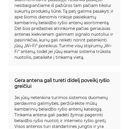
nesibaigiančiame iš pažiūros tam pačiam tikslui
sukurtų produktų liūne. Tą patį galima pasakyti ir
apie šiomis dienomis rinkoje pasiekiamų
kambarinių belaidžio ryšio antenų asortimentą.
Dėl šios priežasties atrinkome pačias geriausias
antenas kiekvienam galimam signalo nuotoliui ir
pasirinkčiai, kurių gali reikėti norint patenkinti
jūsų „Wi-Fi“ poreikius. Turime visų stiprumų „Wi-
Fi“ antenų, todėl jei jūsų esamai sistema trūksta
nuotolio, pataikėte į tinkamą vietą.
Gera antena gali turėti didelį poveikį ryšio
greičiui
Jei jūsų netenkina turimos sistemos duomenų
perdavimo galimybės, peržiūrėkite mūsų
kambarinių belaidžio ryšio antenų katalogą.
Tinkama antena gali padėti žymiai pagerinti
belaidžio ryšio nuotolį ir interneto ryšio greitį.
Visos antenos turi standartines jungtis ir yra