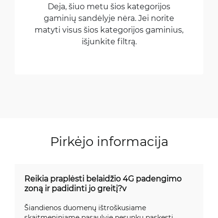
Deja, šiuo metu šios kategorijos
gaminių sandėlyje nėra. Jei norite
matyti visus šios kategorijos gaminius,
išjunkite filtrą.
Pirkėjo informacija
Reikia praplėsti belaidžio 4G padengimo
zoną ir padidinti jo greitį?v
Šiandienos duomenų ištroškusiame
skaitmeniniame pasaulyje nesunku paskęsti