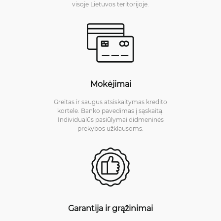
visoje Lietuvos teritorijoje.
Mokėjimai
Greitas ir saugus atsiskaitymas kredito
kortele. Banko pavedimas į sąskaitą.
Individualūs pasiūlymai didmeninės
prekybos užklausoms.
Garantija ir grąžinimai