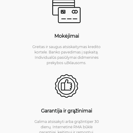
Mokėjimai
Greitas ir saugus atsiskaitymas kredito
kortele. Banko pavedimas į sąskaitą.
Individualūs pasiūlymai didmeninės
prekybos užklausoms.
Garantija ir grąžinimai
Galima atsisakyti arba grąžintiper 30
dienų. Internetinė RMA būklė
garantijai, keitimui ir remontui.