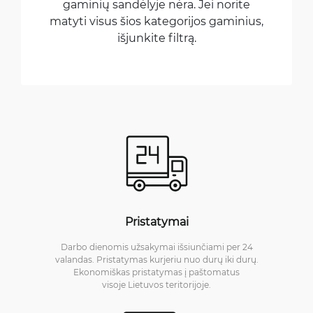
gaminių sandėlyje nėra. Jei norite
matyti visus šios kategorijos gaminius,
išjunkite filtrą.
Pristatymai
Darbo dienomis užsakymai išsiunčiami per 24
valandas. Pristatymas kurjeriu nuo durų iki durų.
Ekonomiškas pristatymas į paštomatus
visoje Lietuvos teritorijoje.