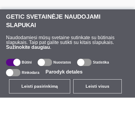
GETIC SVETAINĖJE NAUDOJAMI
SLAPUKAI
Naudodamiesi mūsų svetaine sutinkate su būtinais
slapukais. Taip pat galite sutikti su kitais slapukais.
Sužinokite daugiau
.
Būtini
Nuostatos
Statistika
Parodyk detales
Rinkodara
Leisti pasirinkimą
Leisti visus
LT
EUR
su PVM 21%
,
Lietuva