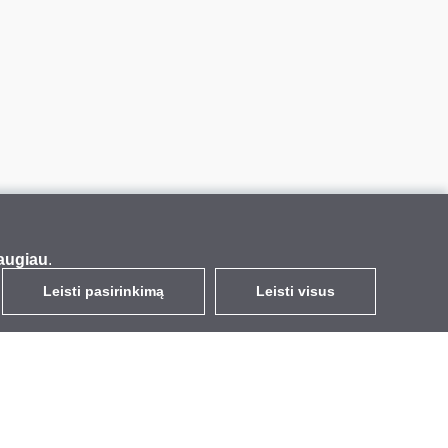
augiau
.
Leisti pasirinkimą
Leisti visus
LT
EUR
su PVM 21%
,
Lietuva