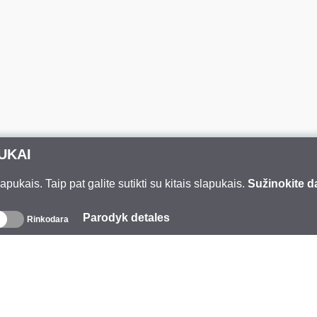
UKAI
ukais. Taip pat galite sutikti su kitais slapukais.
Sužinokite d
Parodyk detales
Rinkodara
pie mus