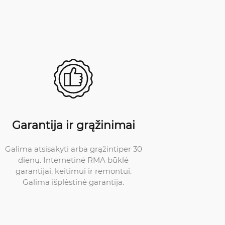
Garantija ir grąžinimai
Galima atsisakyti arba grąžintiper 30
dienų. Internetinė RMA būklė
garantijai, keitimui ir remontui.
Galima išplėstinė garantija.