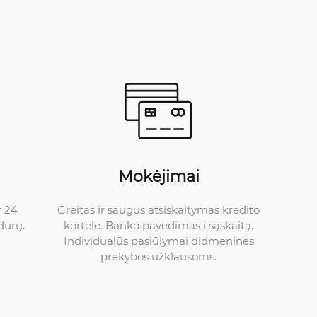
Mokėjimai
Greitas ir saugus atsiskaitymas kredito
r 24
kortele. Banko pavedimas į sąskaitą.
durų.
Individualūs pasiūlymai didmeninės
prekybos užklausoms.