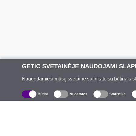
GETIC SVETAINĖJE NAUDOJAMI SLAP
Naudodamiesi mūsų svetaine sutinkate su būtinais slap
Būtini
Nuostatos
Statistika
Katalogas
A