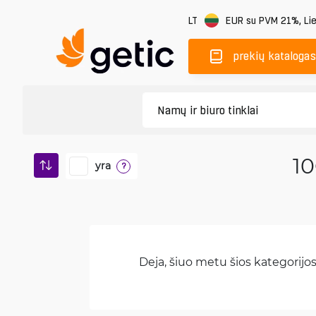
LT
EUR
su PVM 21%
,
Li
prekių katalogas
10
yra
?
Deja, šiuo metu šios kategorijos 