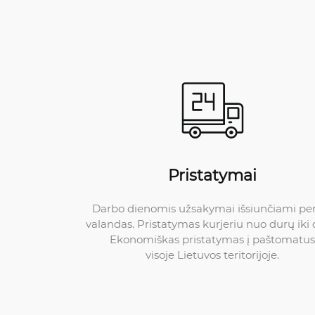
Pristatymai
Darbo dienomis užsakymai išsiunčiami pe
valandas. Pristatymas kurjeriu nuo durų iki 
Ekonomiškas pristatymas į paštomatus
visoje Lietuvos teritorijoje.